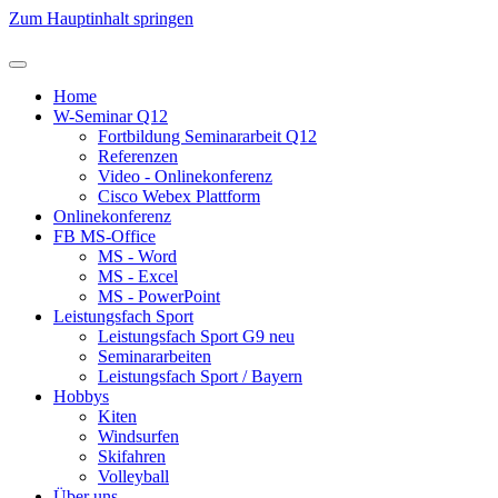
Zum Hauptinhalt springen
Home
W-Seminar Q12
Fortbildung Seminararbeit Q12
Referenzen
Video - Onlinekonferenz
Cisco Webex Plattform
Onlinekonferenz
FB MS-Office
MS - Word
MS - Excel
MS - PowerPoint
Leistungsfach Sport
Leistungsfach Sport G9 neu
Seminararbeiten
Leistungsfach Sport / Bayern
Hobbys
Kiten
Windsurfen
Skifahren
Volleyball
Über uns