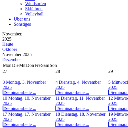
Windsurfen
Skifahren
Volleyball
Über uns
Sonstiges
November,
2025
Heute
Oktober
November 2025
Dezember
Mon
Die
Mit
Don
Fre
Sam
Son
27
28
29
3
Montag, 3. November
4
Dienstag, 4. November
5
Mittwoc
2025
2025
2025
!Seminararbeite ...
!Seminararbeite ...
!Seminarar
10
Montag, 10. November
11
Dienstag, 11. November
12
Mittwo
2025
2025
2025
!Seminararbeite ...
!Seminararbeite ...
!Seminarar
17
Montag, 17. November
18
Dienstag, 18. November
19
Mittwo
2025
2025
2025
!Seminararbeite ...
!Seminararbeite ...
!Seminarar